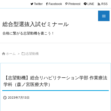
_x000D_ _x000D_
_x000D_ _x000D_
_x000D_ _x000D_
_x000D_

Twitter
Facebook
Pinterest
LINE
RSS
_x000D_
_x000D_ _x000D_
_x000D_ _x000D_

総合型選抜入試ゼミナール

メニュ
合格に繋がる志望動機を書こう！

サイド


ホーム
>

志望動機
前へ

次へ

【志望動機】総合リハビリテーション学部 作業療法
検索
学科（森ノ宮医療大学）

2023年7月13日