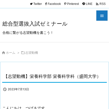
_x000D_ _x000D_
_x000D_ _x000D_
_x000D_ _x000D_
_x000D_

Twitter
Facebook
Pinterest
LINE
RSS
_x000D_
_x000D_ _x000D_
_x000D_ _x000D_

総合型選抜入試ゼミナール

メニュ
合格に繋がる志望動機を書こう！

サイド


ホーム
>

志望動機
前へ

次へ

【志望動機】栄養科学部 栄養科学科（盛岡大学）
検索

2023年7月13日
こんにちは、つばさです。